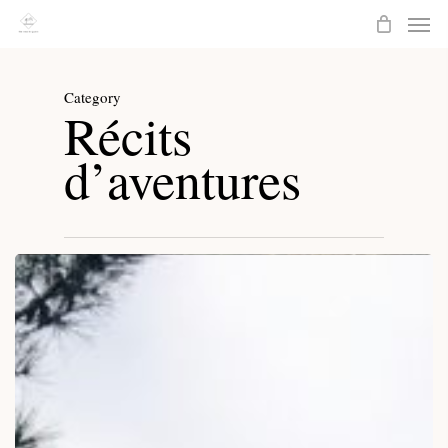
Men
Skip
to
main
Category
content
Récits
d’aventures