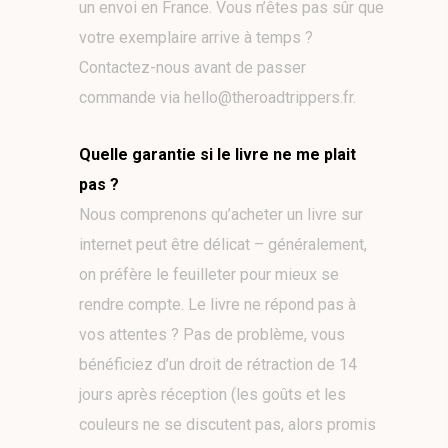
un envoi en France. Vous n’êtes pas sûr que
votre exemplaire arrive à temps ?
Contactez-nous avant de passer
commande via hello@theroadtrippers.fr.
Quelle garantie si le livre ne me plait
pas ?
Nous comprenons qu’acheter un livre sur
internet peut être délicat – généralement,
on préfère le feuilleter pour mieux se
rendre compte. Le livre ne répond pas à
vos attentes ? Pas de problème, vous
bénéficiez d’un droit de rétraction de 14
jours après réception (les goûts et les
couleurs ne se discutent pas, alors promis