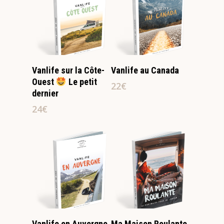
Lire La Suite
Lire La Suite
Vanlife sur la Côte-
Vanlife au Canada
Ouest
​ Le petit
22
€
dernier
24
€
Lire La Suite
Lire La Suite
Vanlife en Auvergne
Ma Maison Roulante