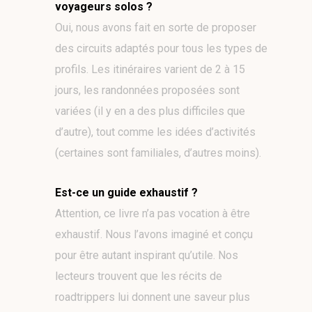
voyageurs solos ?
Oui, nous avons fait en sorte de proposer
des circuits adaptés pour tous les types de
profils. Les itinéraires varient de 2 à 15
jours, les randonnées proposées sont
variées (il y en a des plus difficiles que
d’autre), tout comme les idées d’activités
(certaines sont familiales, d’autres moins).
Est-ce un guide exhaustif ?
Attention, ce livre n’a pas vocation à être
exhaustif. Nous l’avons imaginé et conçu
pour être autant inspirant qu’utile. Nos
lecteurs trouvent que les récits de
roadtrippers lui donnent une saveur plus