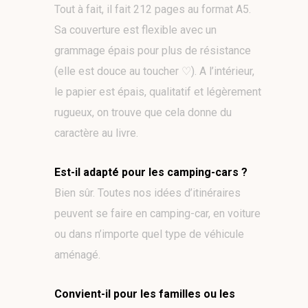
Tout à fait, il fait 212 pages au format A5.
Sa couverture est flexible avec un
grammage épais pour plus de résistance
(elle est douce au toucher ♡). A l’intérieur,
le papier est épais, qualitatif et légèrement
rugueux, on trouve que cela donne du
caractère au livre.
Est-il adapté pour les camping-cars ?
Bien sûr. Toutes nos idées d’itinéraires
peuvent se faire en camping-car, en voiture
ou dans n’importe quel type de véhicule
aménagé.
Convient-il pour les familles ou les