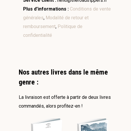
Service client :
hello@theroadtrippers.fr
Plus d’informations :
Conditions de vente
générales
,
Modalité de retour et
remboursement
,
Politique de
confidentialité
Nos autres livres dans le même
genre :
La livraison est offerte à partir de deux livres
commandés, alors profitez-en !