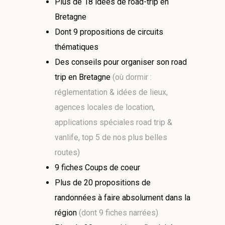
Plus de 18 idées de road-trip en
Bretagne
Dont 9 propositions de circuits
thématiques
Des conseils pour organiser son road
trip en Bretagne
(où dormir :
réglementation & idées de lieux,
agences locales de location,
applications spéciales road trip &
vanlife, top 5 de nos plus belles
routes)
9 fiches Coups de coeur
Plus de 20 propositions de
randonnées à faire absolument dans la
région
(dont 9 fiches narrées)