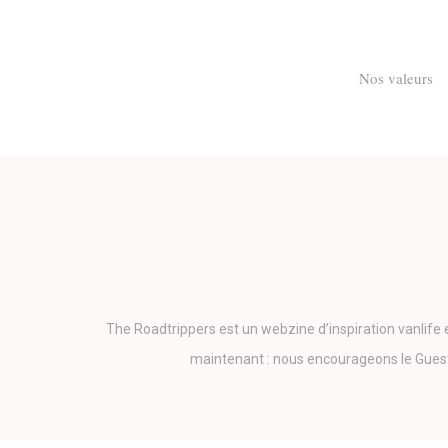
Skip
to
main
Nos valeurs
content
The Roadtrippers est un webzine d’inspiration vanlife
maintenant : nous encourageons le Guest-