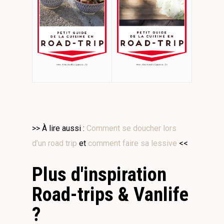
>> À lire aussi :
Comment se doucher lors
d’un road trip
et
comment faire sa lessive
<<
Plus d'inspiration
Road-trips & Vanlife
?