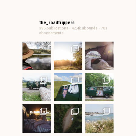
the_roadtrippers
335 publications • 42,4k abonnés • 701
abonnements