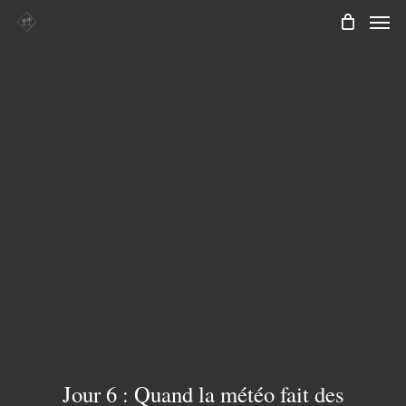
Men
Skip
to
main
content
Jour 6 : Quand la météo fait des