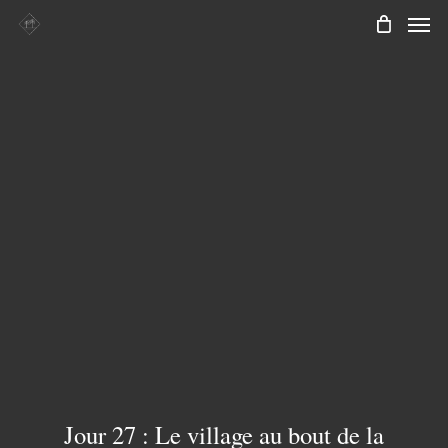
Men
Skip
to
main
content
Jour 27 : Le village au bout de la