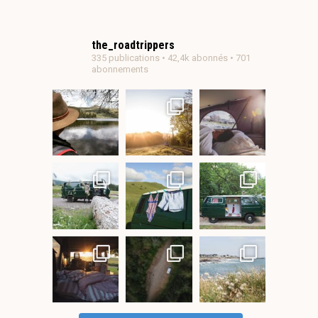
the_roadtrippers
335 publications • 42,4k abonnés • 701
abonnements