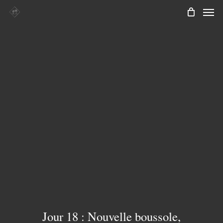
Men
Skip
to
main
content
Jour 18 : Nouvelle boussole,