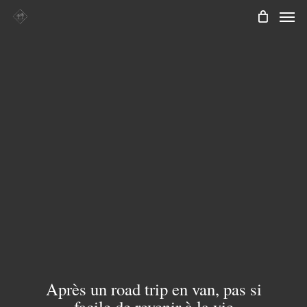
Men
Skip
to
main
content
Après un road trip en van, pas si
facile de revenir à la vie