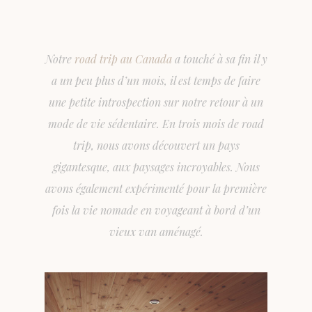
Notre
road trip au Canada
a touché à sa fin il y
a un peu plus d’un mois, il est temps de faire
une petite introspection sur notre retour à un
mode de vie sédentaire. En trois mois de road
trip, nous avons découvert un pays
gigantesque, aux paysages incroyables. Nous
avons également expérimenté pour la première
fois la vie nomade en voyageant à bord d’un
vieux van aménagé.