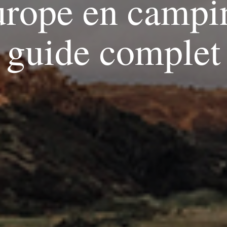
rope en campin
guide complet