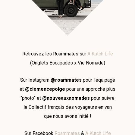
Retrouvez les Roammates sur
A Kutch Life
(
Onglets Escapades x Vie Nomade)
Sur Instagram
@roammates
pour l’équipage
et
@clemencepolge
pour une approche plus
“photo” et
@nouveauxnomades
pour suivre
le Collectif français des voyageurs en van
que nous avons initié !
Sur Facebook
Roammates
&
A Kutch Life