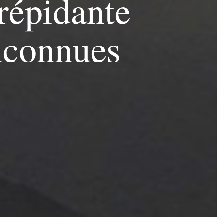
répidante
nconnues