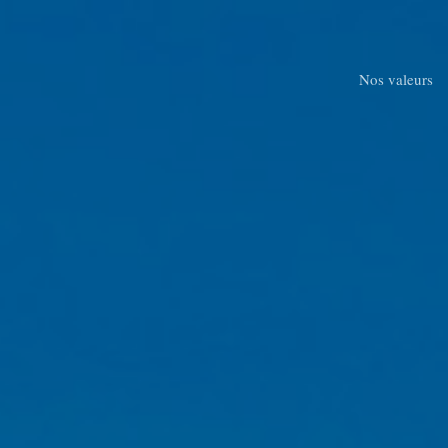
Skip
to
main
Nos valeurs
content