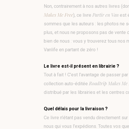
Non, contrairement à nos autres livres (don
Makes Me Free
Partir en Van
), ce livre
est é
sommes que les auteurs : les photos ne so
plus, et nous ne proposons pas de vente dir
bien de nous : vous y trouverez tous nos m
Vanlife en partant de zéro !
Le livre est-il présent en librairie ?
Tout à fait ! C’est l’avantage de passer pa
Roadtrip Makes Me 
collection auto-éditée
distribué par les librairies et les centres
Quel délais pour la livraison ?
Ce livre n’étant pas vendu directement sur 
nous qui vous l’expédions. Toutes vos que