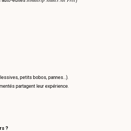
es auto-édités
)
, lessives, petits bobos, pannes…).
imentés partagent leur expérience.
rs ?