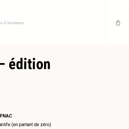
ts d’Aventures
– édition
 FNAC
nlife (en partant de zéro).