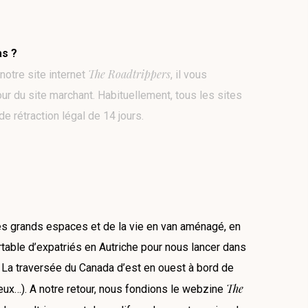
as ?
The Roadtrippers
notre site internet
, il vous
tour du site marchant. Habituellement, tous les sites
 rétraction légal de 14 jours.
es grands espaces et de la vie en van aménagé, en
rtable d’expatriés en Autriche pour nous lancer dans
. La traversée du Canada d’est en ouest à bord de
The
eux…). A notre retour, nous fondions le webzine