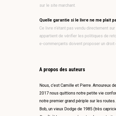
sur le site marchant.
Quelle garantie si le livre ne me plait p
Ce livre n’étant pas vendu directement sur 
appartient de vérifier les politiques de re
e-commerçants doivent proposer un droit de
A propos des auteurs
Nous, c’est Camille et Pierre. Amoureux d
2017 nous quittions notre petite vie confo
notre premier grand périple sur les routes
Bob, un vieux Dodge de 1985 (très caprici