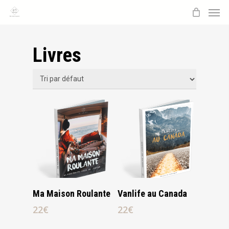
Men
Skip
to
main
Livres
content
Lire La Suite
Lire La Suite
Ma Maison Roulante
Vanlife au Canada
22
€
22
€