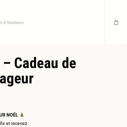
ts d’Aventures
 – Cadeau de
yageur
OUR NOËL
e et recevez :