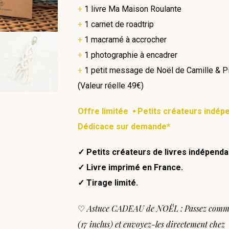
+
1 livre Ma Maison Roulante
+
1 carnet de roadtrip
+
1 macramé à accrocher
+
1 photographie à encadrer
+
1
petit message de Noël de Camille & Pi
(Valeur réelle 49€)
Offre limitée
⦁ Petits créateurs indép
Dédicace sur demande*
✓ Petits créateurs de livres indépenda
✓ Livre imprimé en France.
✓ Tirage limité.
Astuce CADEAU de NOËL : Passez comman
♡
(17 inclus) et envoyez-les directement che