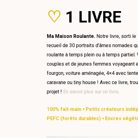
♡
1 LIVRE
Ma Maison Roulante.
Notre livre, sorti l
recueil de 30 portraits d’âmes nomades qui
roulante à temps plein ou à temps partiel.
couples et de jeunes femmes voyageant en s
fourgon, voiture aménagée, 4×4 avec tente d
caravane ou tiny house ! Avec ce livre, tr
projet !
En savoir plus sur ce livre
.
100% fait-main ⦁ Petits créateurs ind
PEFC (forêts durables) ⦁ Encres végét