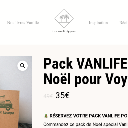
Nos livres Vanlife
Inspiration
Réci
Pack VANLIFE
Noël pour Vo
35
€
49
€
RÉSERVEZ VOTRE PACK VANLIFE P
Commandez ce pack de Noël spécial Vanlif