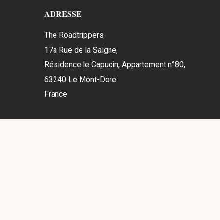
ADRESSE
The Roadtrippers
17a Rue de la Saigne,
Résidence le Capucin, Appartement n°80,
63240 Le Mont-Dore
France
A PROPOS
Notre philosophie
Nos valeurs
L'équipe