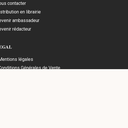
ous contacter
stribution en librairie
evenir ambassadeur
evenir rédacteur
EGAL
 Mentions légales
 Conditions Générales de Vente
 Retours et Remboursement
Confidentialité