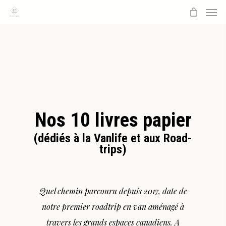
Men
Skip
to
main
content
Nos 10 livres papier
(dédiés à la Vanlife et aux Road-
trips)
Quel chemin parcouru depuis 2017, date de
notre premier roadtrip en van aménagé à
travers les grands espaces canadiens. A